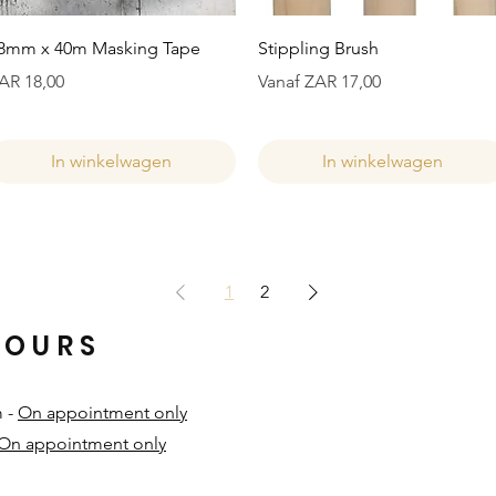
Snel overzicht
Snel overzicht
8mm x 40m Masking Tape
Stippling Brush
ijs
Verkoopprijs
AR 18,00
Vanaf
ZAR 17,00
In winkelwagen
In winkelwagen
1
2
HOURS
m -
On appointment only
On appointment only
​