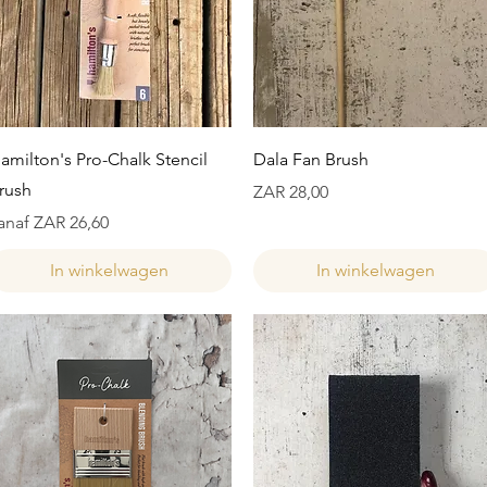
Snel overzicht
Snel overzicht
amilton's Pro-Chalk Stencil
Dala Fan Brush
rush
Prijs
ZAR 28,00
erkoopprijs
anaf
ZAR 26,60
In winkelwagen
In winkelwagen