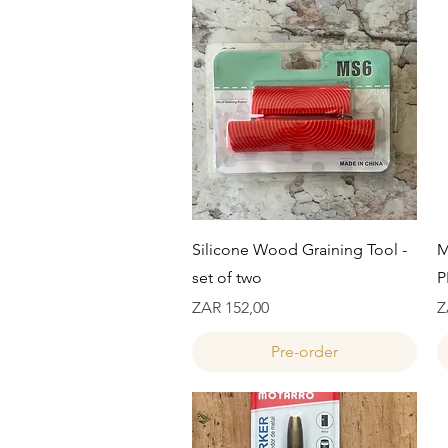
Snel overzicht
Silicone Wood Graining Tool -
M
set of two
P
Prijs
Pr
ZAR 152,00
Z
Pre-order