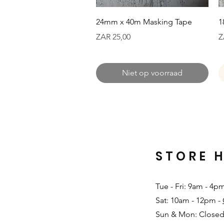
Snel overzicht
24mm x 40m Masking Tape
1
Prijs
Pr
ZAR 25,00
Z
Niet op voorraad
STORE 
Tue - Fri: 9am - 4p
Sat: 10am - 12pm -
Sun & Mon: Closed