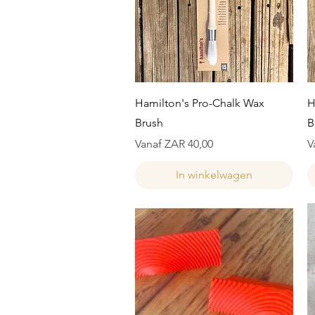
Snel overzicht
Hamilton's Pro-Chalk Wax
H
Brush
B
Verkoopprijs
V
Vanaf
ZAR 40,00
V
In winkelwagen