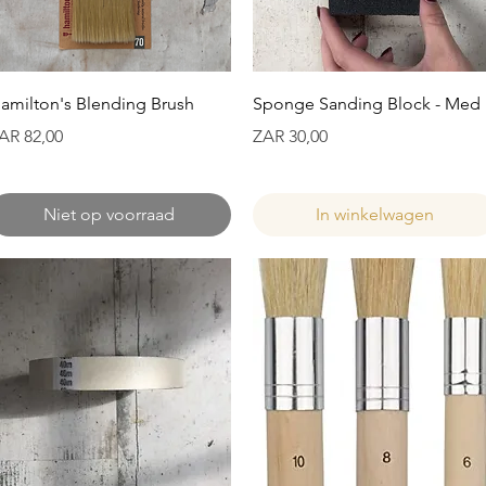
Snel overzicht
Snel overzicht
amilton's Blending Brush
Sponge Sanding Block - Med
ijs
Prijs
AR 82,00
ZAR 30,00
Niet op voorraad
In winkelwagen