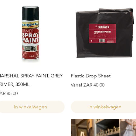
Snel overzicht
Snel overzicht
ARSHAL SPRAY PAINT, GREY
Plastic Drop Sheet
RIMER, 350ML
Verkoopprijs
Vanaf
ZAR 40,00
ijs
AR 85,00
In winkelwagen
In winkelwagen