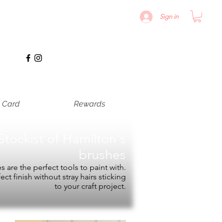
Sign in
t Card
Rewards
Stockist of
Hamilton's
brushes
 are the perfect tools to paint with.
fect finish without stray hairs sticking
to your craft project.