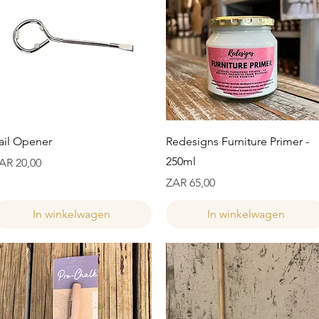
Snel overzicht
Snel overzicht
ail Opener
Redesigns Furniture Primer -
250ml
ijs
AR 20,00
Prijs
ZAR 65,00
In winkelwagen
In winkelwagen