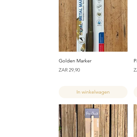
Snel overzicht
Golden Marker
P
Prijs
Pr
ZAR 29,90
Z
In winkelwagen