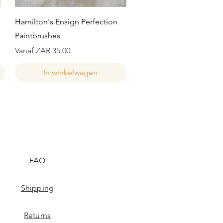
Snel overzicht
Hamilton's Ensign Perfection
Paintbrushes
Verkoopprijs
Vanaf
ZAR 35,00
In winkelwagen
FAQ
Shipping
Returns