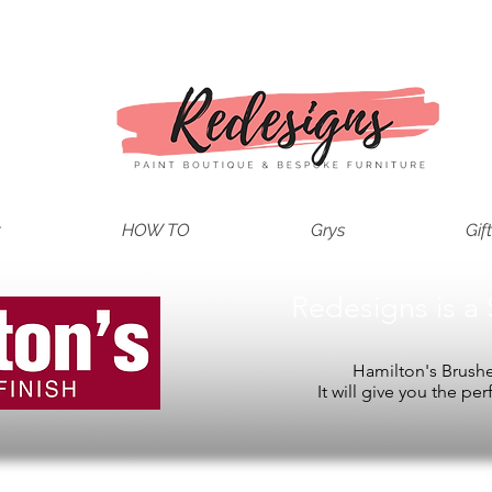
t
HOW TO
Grys
Gif
Redesigns is a 
Hamilton's Brushes
It will give you the per