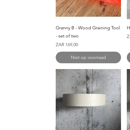
Snel overzicht
Granny B - Wood Graining Tool
H
- set of two
Pr
Z
Prijs
ZAR 169,00
Niet op voorraad