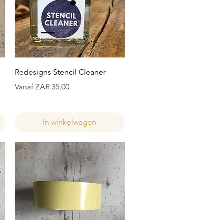
Snel overzicht
Redesigns Stencil Cleaner
Verkoopprijs
Vanaf
ZAR 35,00
In winkelwagen