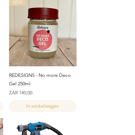
NEW
Snel overzicht
REDESIGNS - No more Deco
Gel 250ml
Prijs
ZAR 140,00
In winkelwagen