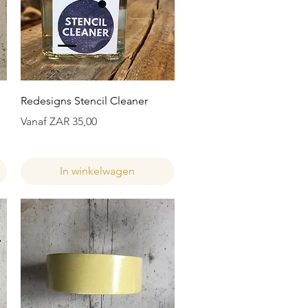
Snel overzicht
Redesigns Stencil Cleaner
Verkoopprijs
Vanaf
ZAR 35,00
In winkelwagen