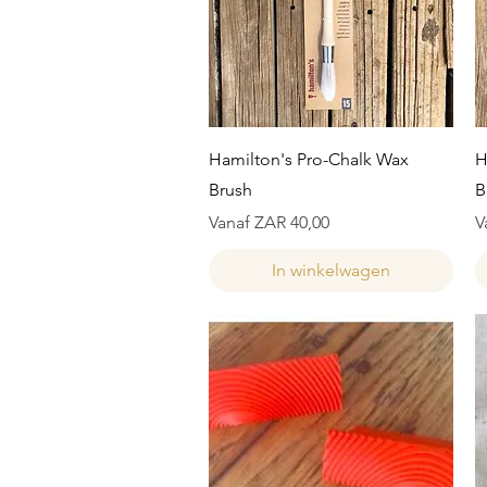
Snel overzicht
Hamilton's Pro-Chalk Wax
H
Brush
B
Verkoopprijs
V
Vanaf
ZAR 40,00
V
In winkelwagen