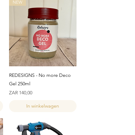
NEW
Snel overzicht
REDESIGNS - No more Deco
Gel 250ml
Prijs
ZAR 140,00
In winkelwagen