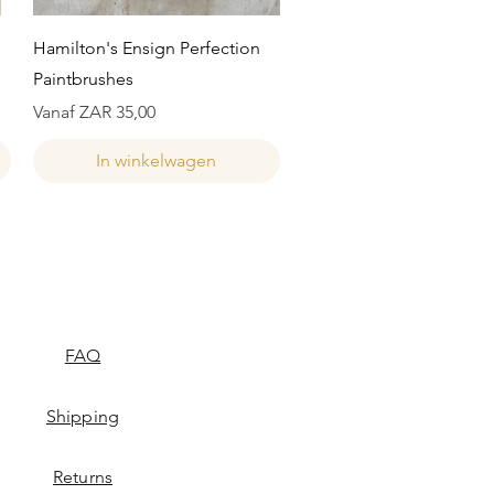
Snel overzicht
Hamilton's Ensign Perfection
Paintbrushes
Verkoopprijs
Vanaf
ZAR 35,00
In winkelwagen
FAQ
Shipping
Returns