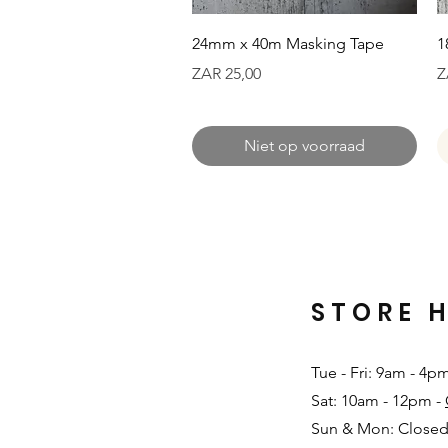
Snel overzicht
24mm x 40m Masking Tape
1
Prijs
Pr
ZAR 25,00
Z
Niet op voorraad
STORE 
Tue - Fri: 9am - 4p
Sat: 10am - 12pm -
Sun & Mon: Closed