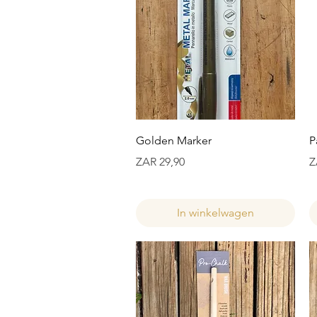
Snel overzicht
Golden Marker
P
Prijs
Pr
ZAR 29,90
Z
In winkelwagen