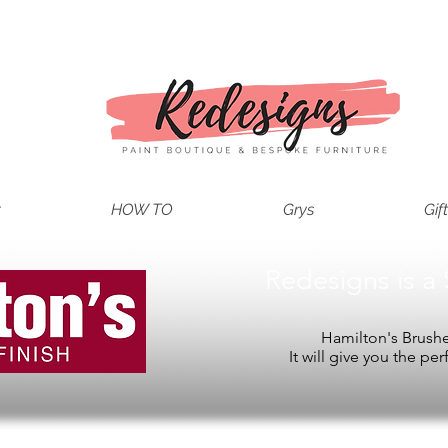
t
HOW TO
Grys
Gif
Redesigns is a 
Hamilton's Brushes
It will give you the per