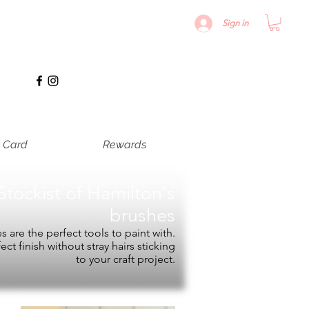
Sign in
t Card
Rewards
Stockist of
Hamilton's
brushes
 are the perfect tools to paint with.
fect finish without stray hairs sticking
to your craft project.