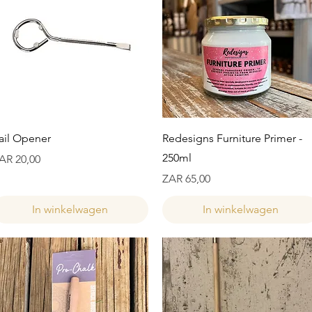
Snel overzicht
Snel overzicht
ail Opener
Redesigns Furniture Primer -
250ml
ijs
AR 20,00
Prijs
ZAR 65,00
In winkelwagen
In winkelwagen