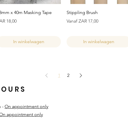
Snel overzicht
Snel overzicht
8mm x 40m Masking Tape
Stippling Brush
ijs
Verkoopprijs
AR 18,00
Vanaf
ZAR 17,00
In winkelwagen
In winkelwagen
1
2
HOURS
m -
On appointment only
On appointment only
​