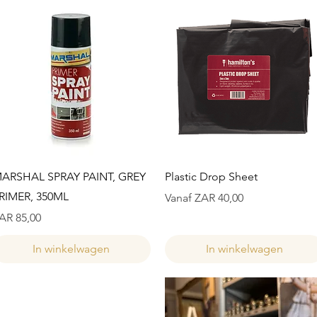
Snel overzicht
Snel overzicht
ARSHAL SPRAY PAINT, GREY
Plastic Drop Sheet
RIMER, 350ML
Verkoopprijs
Vanaf
ZAR 40,00
ijs
AR 85,00
In winkelwagen
In winkelwagen