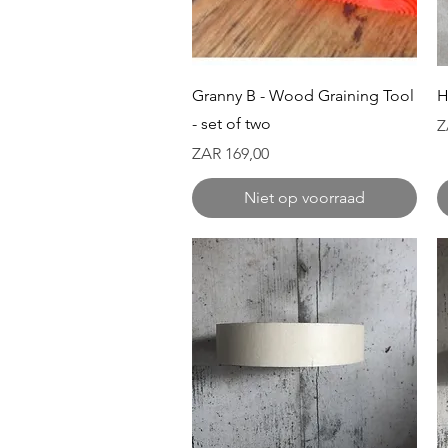
Snel overzicht
Granny B - Wood Graining Tool
H
- set of two
Pr
Z
Prijs
ZAR 169,00
Niet op voorraad