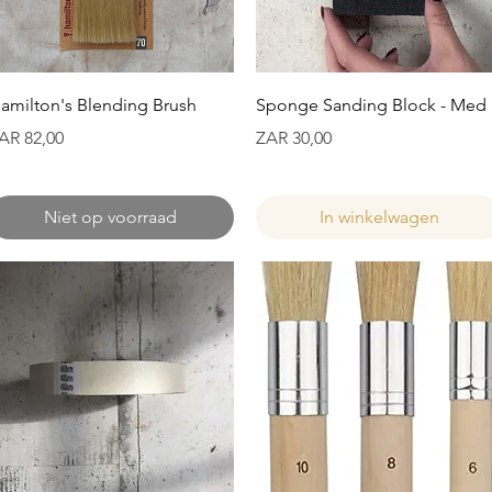
Snel overzicht
Snel overzicht
amilton's Blending Brush
Sponge Sanding Block - Med
ijs
Prijs
AR 82,00
ZAR 30,00
Niet op voorraad
In winkelwagen