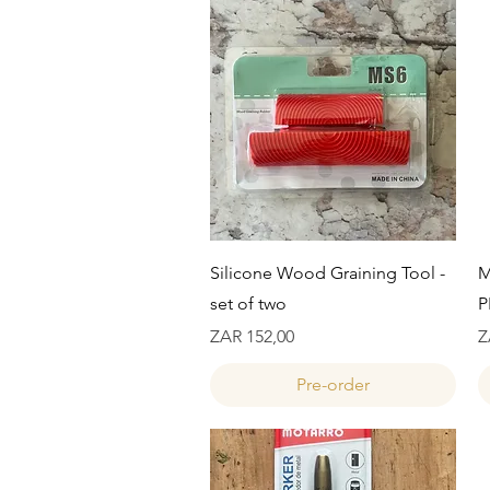
Snel overzicht
Silicone Wood Graining Tool -
M
set of two
P
Prijs
Pr
ZAR 152,00
Z
Pre-order