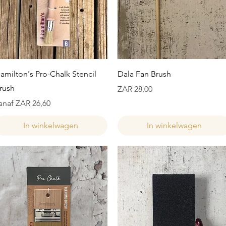
Snel overzicht
Snel overzicht
amilton's Pro-Chalk Stencil
Dala Fan Brush
rush
Prijs
ZAR 28,00
erkoopprijs
anaf
ZAR 26,60
In winkelwagen
In winkelwagen