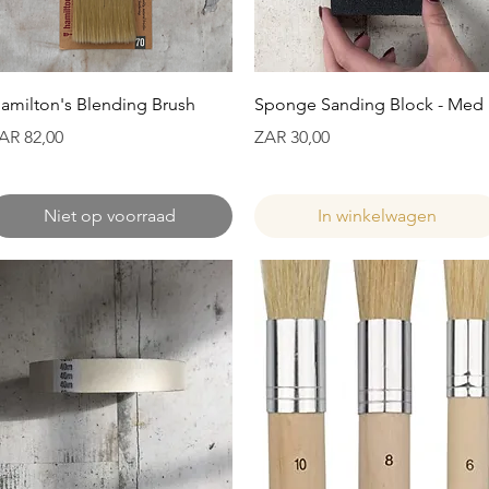
Snel overzicht
Snel overzicht
amilton's Blending Brush
Sponge Sanding Block - Med
ijs
Prijs
AR 82,00
ZAR 30,00
Niet op voorraad
In winkelwagen