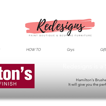
t
HOW TO
Grys
Gif
Redesigns is a 
Hamilton's Brushes
It will give you the per