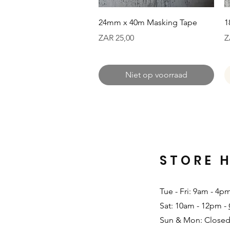
Snel overzicht
24mm x 40m Masking Tape
1
Prijs
Pr
ZAR 25,00
Z
Niet op voorraad
STORE 
Tue - Fri: 9am - 4p
Sat: 10am - 12pm -
Sun & Mon: Closed