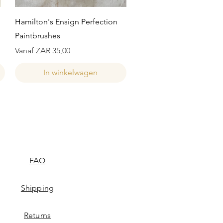
Snel overzicht
Hamilton's Ensign Perfection
Paintbrushes
Verkoopprijs
Vanaf
ZAR 35,00
In winkelwagen
FAQ
Shipping
Returns