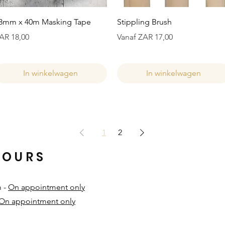
Snel overzicht
Snel overzicht
8mm x 40m Masking Tape
Stippling Brush
ijs
Verkoopprijs
AR 18,00
Vanaf
ZAR 17,00
In winkelwagen
In winkelwagen
1
2
HOURS
m -
On appointment only
On appointment only
​