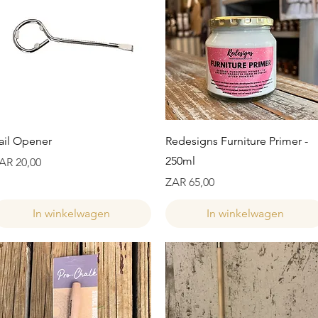
Snel overzicht
Snel overzicht
ail Opener
Redesigns Furniture Primer -
250ml
ijs
AR 20,00
Prijs
ZAR 65,00
In winkelwagen
In winkelwagen