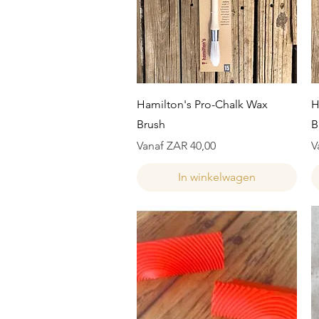
Snel overzicht
Hamilton's Pro-Chalk Wax
H
Brush
B
Verkoopprijs
V
Vanaf
ZAR 40,00
V
In winkelwagen