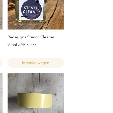
Snel overzicht
Redesigns Stencil Cleaner
Verkoopprijs
Vanaf
ZAR 35,00
In winkelwagen