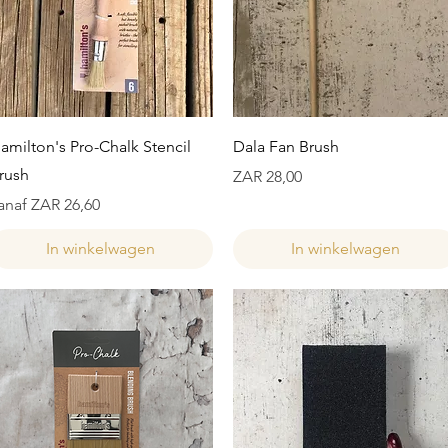
Snel overzicht
Snel overzicht
amilton's Pro-Chalk Stencil
Dala Fan Brush
rush
Prijs
ZAR 28,00
erkoopprijs
anaf
ZAR 26,60
In winkelwagen
In winkelwagen