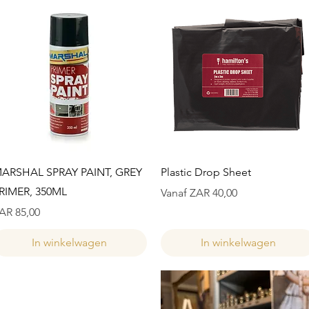
Snel overzicht
Snel overzicht
ARSHAL SPRAY PAINT, GREY
Plastic Drop Sheet
RIMER, 350ML
Verkoopprijs
Vanaf
ZAR 40,00
ijs
AR 85,00
In winkelwagen
In winkelwagen