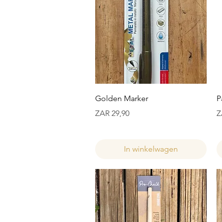
Snel overzicht
Golden Marker
P
Prijs
Pr
ZAR 29,90
Z
In winkelwagen