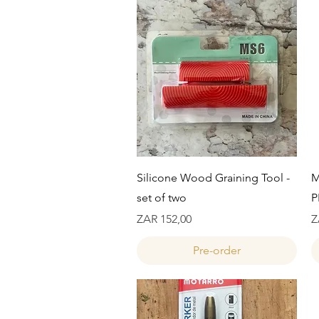
Snel overzicht
Silicone Wood Graining Tool -
M
set of two
P
Prijs
Pr
ZAR 152,00
Z
Pre-order