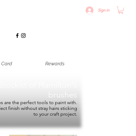
Sign in
t Card
Rewards
Stockist of
Hamilton's
brushes
 are the perfect tools to paint with.
fect finish without stray hairs sticking
to your craft project.