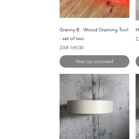
Snel overzicht
Granny B - Wood Graining Tool
H
- set of two
Pr
Z
Prijs
ZAR 169,00
Niet op voorraad