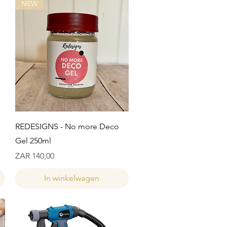
NEW
Snel overzicht
REDESIGNS - No more Deco
Gel 250ml
Prijs
ZAR 140,00
In winkelwagen