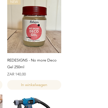
NEW
Snel overzicht
REDESIGNS - No more Deco
Gel 250ml
Prijs
ZAR 140,00
In winkelwagen