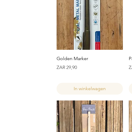
Snel overzicht
Golden Marker
P
Prijs
Pr
ZAR 29,90
Z
In winkelwagen