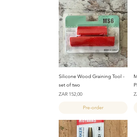
Snel overzicht
Silicone Wood Graining Tool -
M
set of two
P
Prijs
Pr
ZAR 152,00
Z
Pre-order