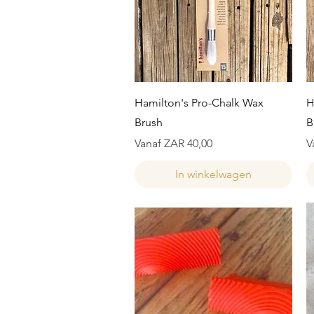
Snel overzicht
Hamilton's Pro-Chalk Wax
H
Brush
B
Verkoopprijs
V
Vanaf
ZAR 40,00
V
In winkelwagen