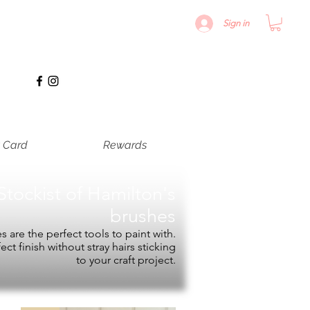
Sign in
t Card
Rewards
Stockist of
Hamilton's
brushes
 are the perfect tools to paint with.
fect finish without stray hairs sticking
to your craft project.