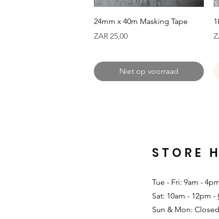
Snel overzicht
24mm x 40m Masking Tape
1
Prijs
Pr
ZAR 25,00
Z
Niet op voorraad
STORE 
Tue - Fri: 9am - 4p
Sat: 10am - 12pm -
Sun & Mon: Closed