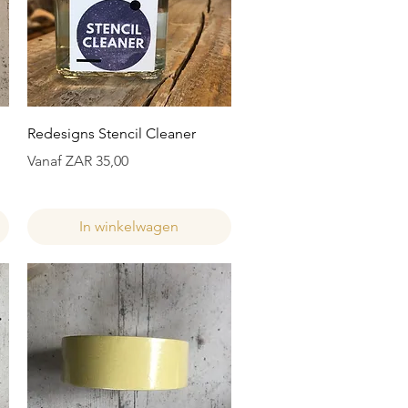
Snel overzicht
Redesigns Stencil Cleaner
Verkoopprijs
Vanaf
ZAR 35,00
In winkelwagen