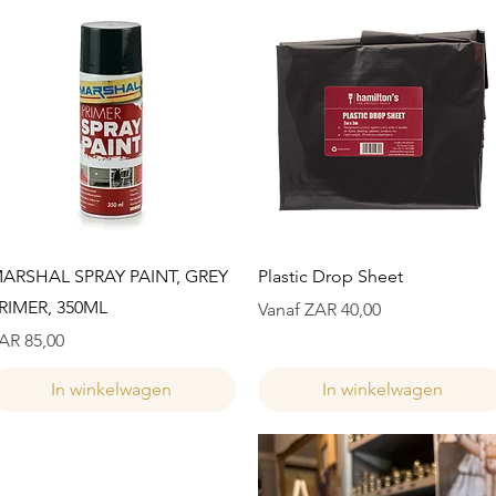
Snel overzicht
Snel overzicht
ARSHAL SPRAY PAINT, GREY
Plastic Drop Sheet
RIMER, 350ML
Verkoopprijs
Vanaf
ZAR 40,00
ijs
AR 85,00
In winkelwagen
In winkelwagen