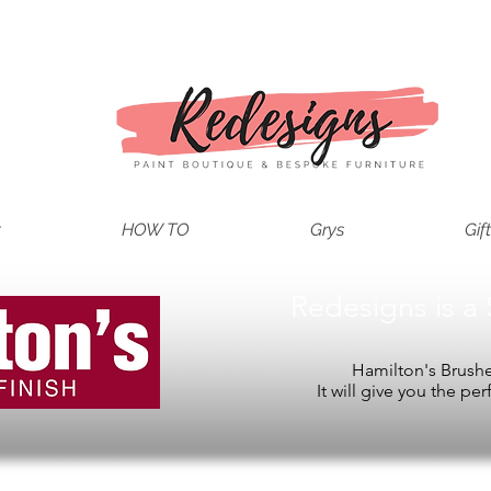
t
HOW TO
Grys
Gif
Redesigns is a 
Hamilton's Brushes
It will give you the per