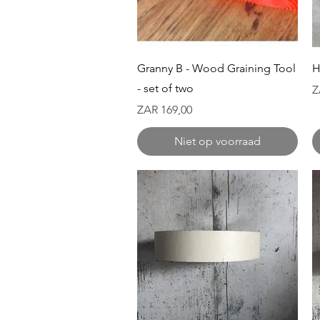
Snel overzicht
Granny B - Wood Graining Tool
H
- set of two
Pr
Z
Prijs
ZAR 169,00
Niet op voorraad