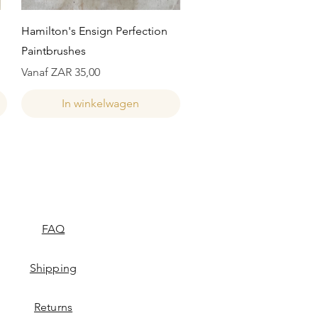
Snel overzicht
Hamilton's Ensign Perfection
Paintbrushes
Verkoopprijs
Vanaf
ZAR 35,00
In winkelwagen
FAQ
Shipping
Returns