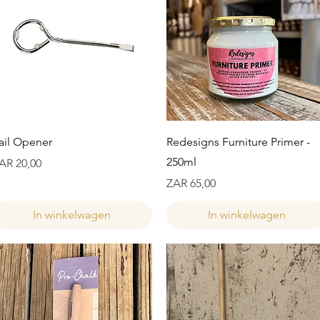
Snel overzicht
Snel overzicht
ail Opener
Redesigns Furniture Primer -
250ml
ijs
AR 20,00
Prijs
ZAR 65,00
In winkelwagen
In winkelwagen