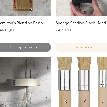
Snel overzicht
Snel overzicht
amilton's Blending Brush
Sponge Sanding Block - Med
ijs
Prijs
AR 82,00
ZAR 30,00
Niet op voorraad
In winkelwagen