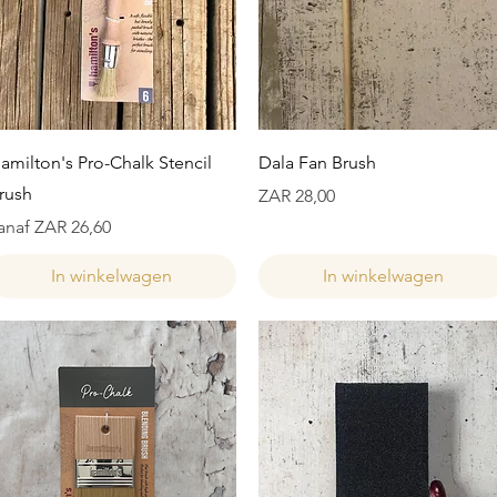
Snel overzicht
Snel overzicht
amilton's Pro-Chalk Stencil
Dala Fan Brush
rush
Prijs
ZAR 28,00
erkoopprijs
anaf
ZAR 26,60
In winkelwagen
In winkelwagen