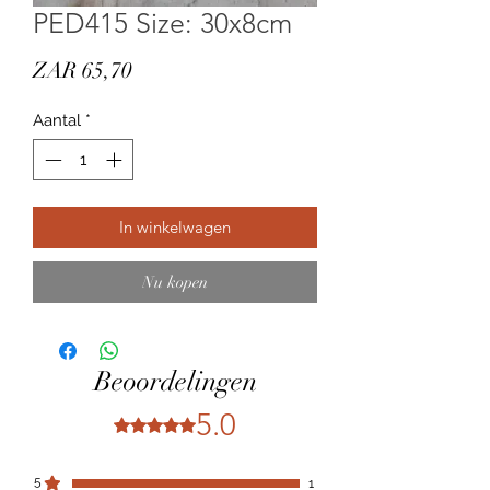
PED415 Size: 30x8cm
Prijs
ZAR 65,70
Aantal
*
In winkelwagen
Nu kopen
Beoordelingen
5.0
Beoordeeld met 5 uit 5 sterren.
5
1