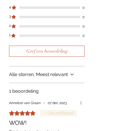
4
0
3
0
2
0
1
0
Geef een beoordeling
Alle sterren, Meest relevant
1 beoordeling
Annelize van Graan
•
07 dec 2023
Beoordeeld met 5 uit 5 sterren.
Geverifieerd
WOW!