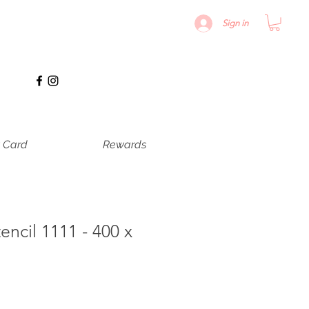
Sign in
t Card
Rewards
encil 1111 - 400 x
1