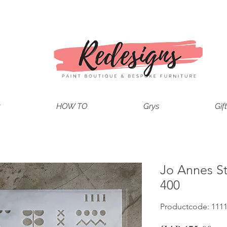
t
HOW TO
Grys
Gif
Jo Annes St
400
Productcode: 111