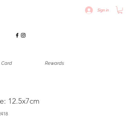
Sign in
t Card
Rewards
e: 12.5x7cm
R418