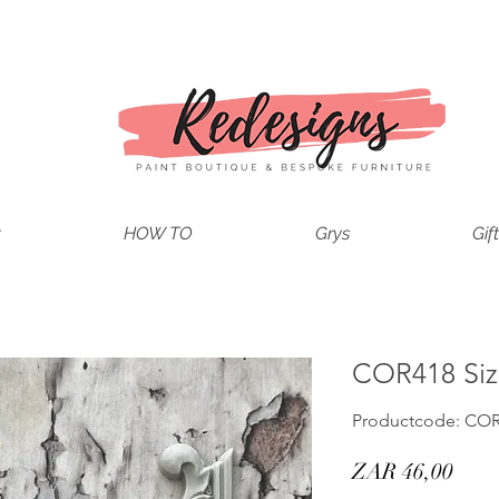
t
HOW TO
Grys
Gif
COR418 Siz
Productcode: CO
Prijs
ZAR 46,00